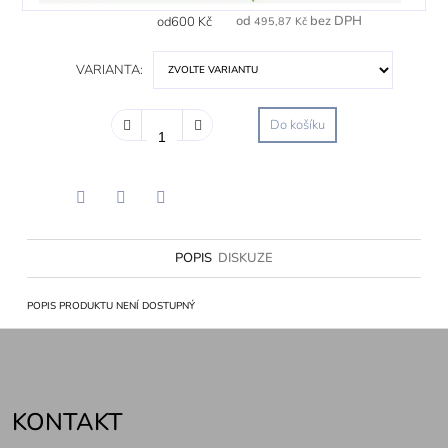
M
od
bez DPH
od
600 Kč
495,87 Kč
ce
VARIANTA:
Do košíku
Facebook
Twitter
Pinterest
POPIS
DISKUZE
POPIS PRODUKTU NENÍ DOSTUPNÝ
Z
KONTAKT
á