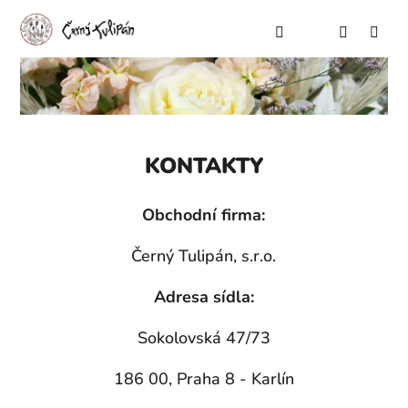
HLEDAT
NÁKU
M
Přihlášen
KOŠÍ
Přejít
na
CELOROČNÍ KVĚTINY
obsah
DOPLŇKOVÝ PRODEJ
KONTAKTY
Obchodní firma:
Přihlášení
Černý Tulipán, s.r.o.
Adresa sídla:
Sokolovská 47/73
186 00, Praha 8 - Karlín